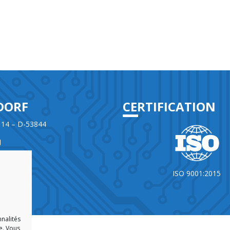
DORF
CERTIFICATION
 14 – D-53844
d
965860-0
ISO 9001:2015
e
nnalités
e. Vous