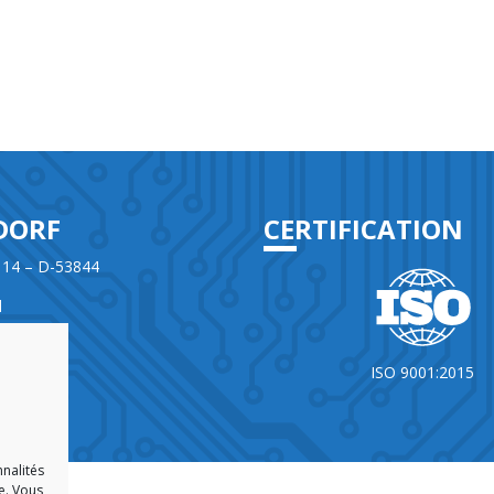
DORF
CERTIFICATION
 14 – D-53844
d
965860-0
ISO 9001:2015
e
nnalités
e. Vous