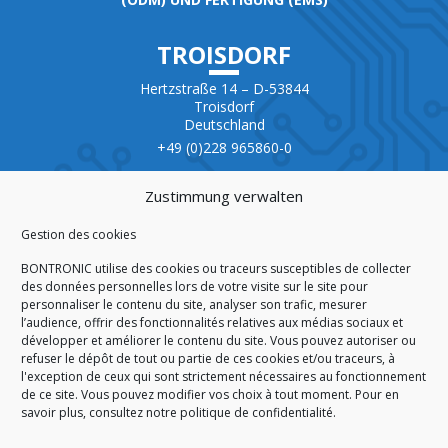
TROISDORF
Hertzstraße 14 – D-53844
Troisdorf
Deutschland
+49 (0)228 965860-0
ZERTIFIKAT
Zustimmung verwalten
Gestion des cookies
BONTRONIC utilise des cookies ou traceurs susceptibles de collecter
des données personnelles lors de votre visite sur le site pour
personnaliser le contenu du site, analyser son trafic, mesurer
ISO 9001:2015
l’audience, offrir des fonctionnalités relatives aux médias sociaux et
développer et améliorer le contenu du site. Vous pouvez autoriser ou
refuser le dépôt de tout ou partie de ces cookies et/ou traceurs, à
l'exception de ceux qui sont strictement nécessaires au fonctionnement
de ce site. Vous pouvez modifier vos choix à tout moment. Pour en
STARTSEITE
SITEMAP
AGB EINKAUF
AGB VERKAUF
savoir plus,
consultez notre politique de confidentialité.
IMPRESSUM
DATENSCHUTZ
COOKIE-RICHTLINIE (EU)