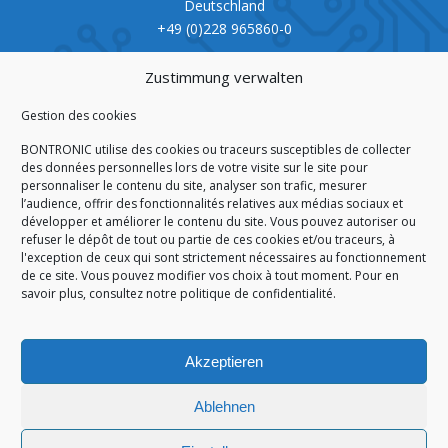
Deutschland
+49 (0)228 965860-0
ZERTIFIKAT
Zustimmung verwalten
Gestion des cookies
BONTRONIC utilise des cookies ou traceurs susceptibles de collecter
des données personnelles lors de votre visite sur le site pour
personnaliser le contenu du site, analyser son trafic, mesurer
ISO 9001:2015
l’audience, offrir des fonctionnalités relatives aux médias sociaux et
développer et améliorer le contenu du site. Vous pouvez autoriser ou
refuser le dépôt de tout ou partie de ces cookies et/ou traceurs, à
l'exception de ceux qui sont strictement nécessaires au fonctionnement
de ce site. Vous pouvez modifier vos choix à tout moment. Pour en
STARTSEITE
SITEMAP
AGB EINKAUF
AGB VERKAUF
savoir plus,
consultez notre politique de confidentialité.
IMPRESSUM
DATENSCHUTZ
COOKIE-RICHTLINIE (EU)
© 2026
Akzeptieren
GÉRARD PERRIER INDUSTRIE – ALLE RECHTE VORBEHALTEN
Ablehnen