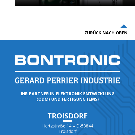
ZURÜCK NACH OBEN
IHR PARTNER IN ELEKTRONIK ENTWICKLUNG
(ODM) UND FERTIGUNG (EMS)
TROISDORF
Hertzstraße 14 – D-53844
Troisdorf