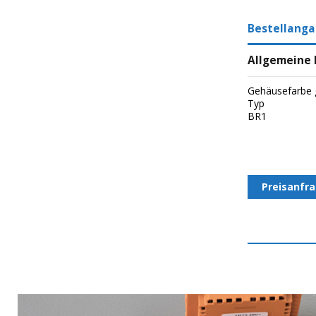
Bestellang
Allgemeine
Gehäusefarbe 
Typ
BR1
Preisanfr