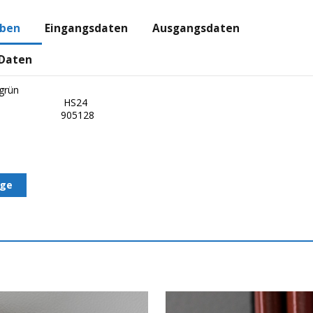
aben
Eingangsdaten
Ausgangsdaten
 Daten
grün
HS24
905128
age