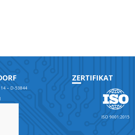
DORF
ZERTIFIKAT
 14 – D-53844
d
965860-0
ISO 9001:2015