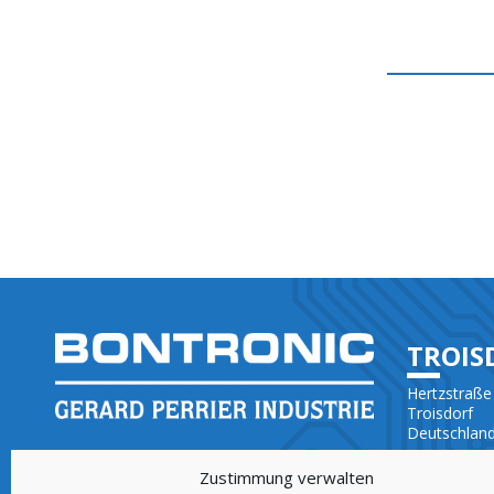
TROIS
Hertzstraße
Troisdorf
Deutschlan
IHR PARTNER IN ELEKTRONIK
+49 (0)228 
ENTWICKLUNG (ODM) UND FERTIGUNG
Zustimmung verwalten