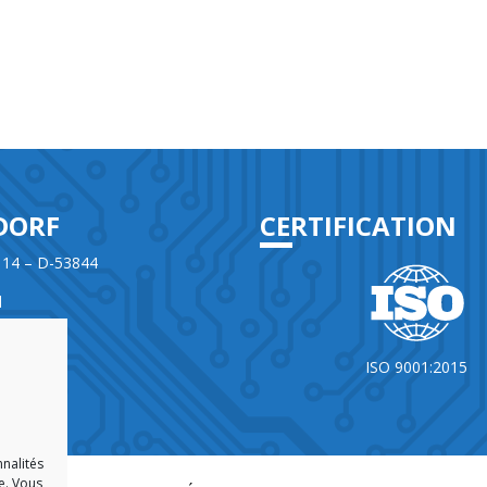
DORF
CERTIFICATION
 14 – D-53844
d
965860-0
ISO 9001:2015
e
nnalités
e. Vous